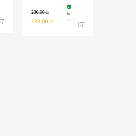
230,00
lei
In
stoc
189,00
lei
Adaugă în coș
Adaugă în coș