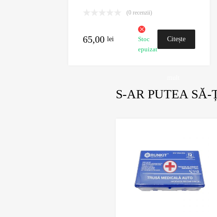
(0 recenzii)
65,00
lei
Citește
Stoc
epuizat
mai
mult
S-AR PUTEA SĂ-