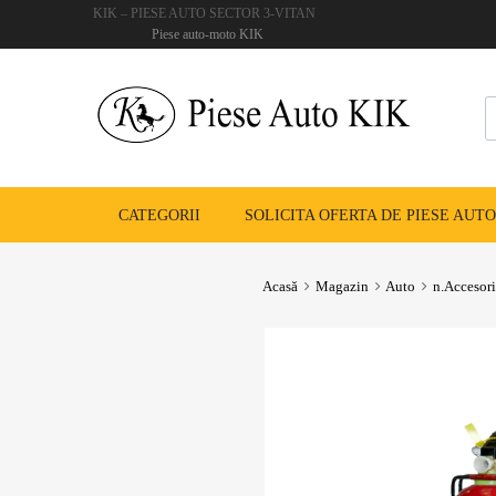
KIK – PIESE AUTO SECTOR 3-VITAN
Piese auto-moto KIK
CATEGORII
SOLICITA OFERTA DE PIESE AUTO
Acasă
Magazin
Auto
n.Accesori