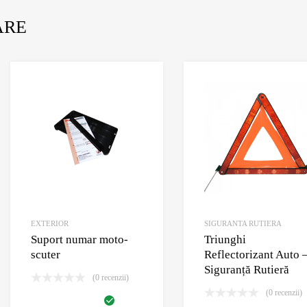
ARE
dauga la Wishlist
Adauga la Wishlist
 pentru comparare
Adauga pentru comparare
EXTERIOR
SIGURANTA RUTIERA
Suport numar moto-
Triunghi
scuter
Reflectorizant Auto 
Siguranță Rutieră
(0 recenzii)
(0 recenzii)