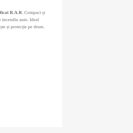
ificat R.A.R
. Compact și
de incendiu auto. Ideal
ște și protecție pe drum.