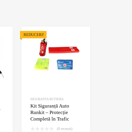
REDUCERI!
Adauga la Wishlist
Adauga la Wishlist
Adauga pentru comparare
Adauga pentru comparare
SIGURANTA RUTIERA
Kit Siguranță Auto
–
Runkit – Protecție
Completă în Trafic
(0 recenzii)