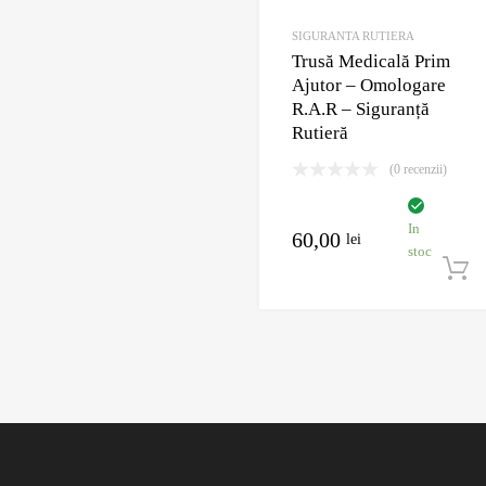
SIGURANTA RUTIERA
Trusă Medicală Prim
Ajutor – Omologare
R.A.R – Siguranță
Rutieră
(0 recenzii)
In
60,00
lei
stoc