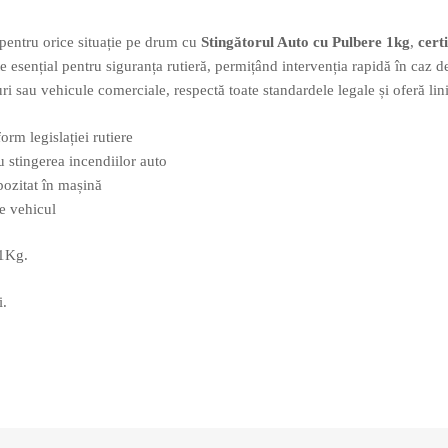
t pentru orice situație pe drum cu
Stingătorul Auto cu Pulbere 1kg
,
cert
ste esențial pentru siguranța rutieră, permițând intervenția rapidă în caz 
i sau vehicule comerciale, respectă toate standardele legale și oferă lini
rm legislației rutiere
u stingerea incendiilor auto
ozitat în mașină
de vehicul
 1Kg.
i.