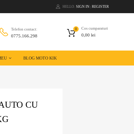
HELLO.
SIGN IN
REGISTER
|
Cos cumparaturi
Telefon contact:
0
0,00
lei
0775.166.298
MEU
BLOG MOTO KIK
 AUTO CU
KG