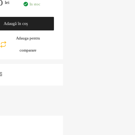
00
lei
In stoc
Adaugă în coș
Adauga pentru
comparare