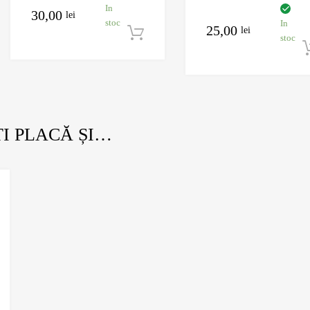
In
30,00
lei
stoc
In
25,00
lei
Adaugă în coș
stoc
ȚI PLACĂ ȘI…
Adauga la Wishlist
Adauga pentru comparare