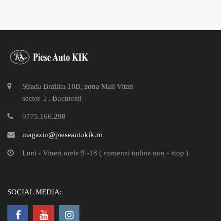
Strada Brailita 10B, zona Mall Vitan
sector 3 , Bucuresti
0775.166.298
magazin@pieseautokik.ro
Luni - Vineri orele 9 -18 ( comenzi online non - stop )
SOCIAL MEDIA: