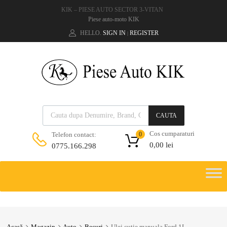
KIK – PIESE AUTO SECTOR 3-VITAN
Piese auto-moto KIK
HELLO.
SIGN IN
REGISTER
|
CAUTA
Cos cumparaturi
Telefon contact:
0
0,00
lei
0775.166.298
Acasă
Magazin
Auto
Becuri
Ulei cutie manuala Ford 1L