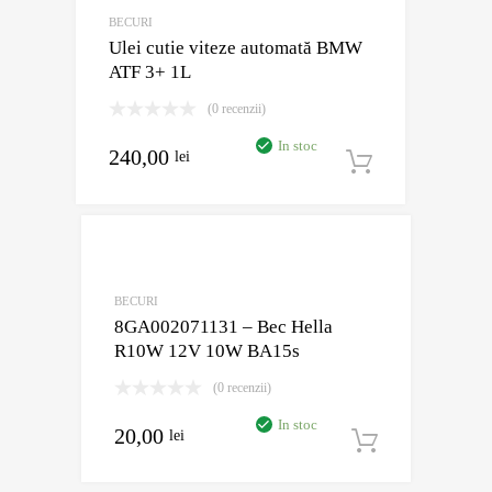
BECURI
Ulei cutie viteze automată BMW
ATF 3+ 1L
(0 recenzii)
In stoc
240,00
lei
Adaugă în
BECURI
8GA002071131 – Bec Hella
R10W 12V 10W BA15s
(0 recenzii)
In stoc
20,00
lei
Adaugă în