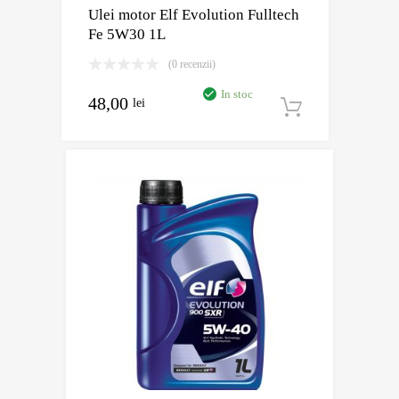
Ulei motor Elf Evolution Fulltech
Fe 5W30 1L
(0 recenzii)
In stoc
48,00
lei
Adaugă în