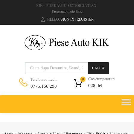
KIK – PIESE AUTO SECTOR 3-VITAN
Piese auto-moto KIK
HELLO.
SIGN IN
REGISTER
|
CAUTA
Cos cumparaturi
Telefon contact:
0
0,00
lei
0775.166.298
Acasă
Magazin
Auto
a.Ulei
Ulei motor
Elf
5w30
Ulei motor