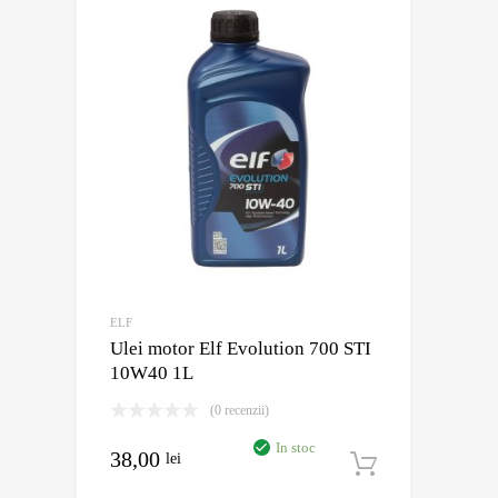
ELF
Ulei motor Elf Evolution 700 STI
10W40 1L
(0 recenzii)
In stoc
38,00
lei
Adaugă în