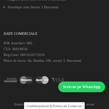
Anvelope auto Sector 3 București
DATE COMERCIALE
KIK AutoServ SRL
CUI: 36818834
Reg.Com: J40/16107/2016
Punct de lucru: Str. Brailita 10b, sector 3, Bucuresti
Scrie-ne pe WhatsApp
Drepturi de autor©
2026
Piese Auto KIK – Toate drepturile rezervate.
Confidențialitate & Politica de Cookie-uri