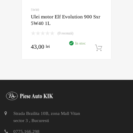
5W40
Ulei motor Elf Evolution 900 Sxr
5W40 1L
(0 recenzii)
In stoc
43,00
lei
Adaugă în
Strada Brailita 10B, zona Mall Vitan
sector 3 , Bucuresti
0775.166.298