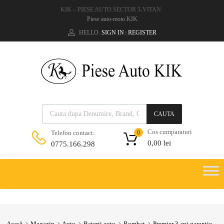
KIK – PIESE AUTO SECTOR 3-VITAN
Piese auto-moto KIK
HELLO.
SIGN IN
REGISTER
|
CAUTA
Cos cumparaturi
Telefon contact:
0
0,00
lei
0775.166.298
Acasă
Magazin
Auto
Baterii auto
Rombat
Premier 3 ani garantie