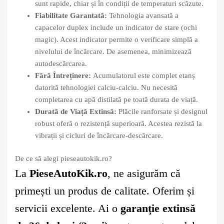
sunt rapide, chiar și în condiții de temperaturi scăzute.
Fiabilitate Garantată:
Tehnologia avansată a
capacelor duplex include un indicator de stare (ochi
magic). Acest indicator permite o verificare simplă a
nivelului de încărcare. De asemenea, minimizează
autodescărcarea.
Fără Întreținere:
Acumulatorul este complet etanș
datorită tehnologiei calciu-calciu. Nu necesită
completarea cu apă distilată pe toată durata de viață.
Durată de Viață Extinsă:
Plăcile ranforsate și designul
robust oferă o rezistență superioară. Acestea rezistă la
vibrații și cicluri de încărcare-descărcare.
De ce să alegi pieseautokik.ro?
La
PieseAutoKik.ro
, ne asigurăm că
primești un produs de calitate. Oferim și
servicii excelente. Ai o
garanție extinsă