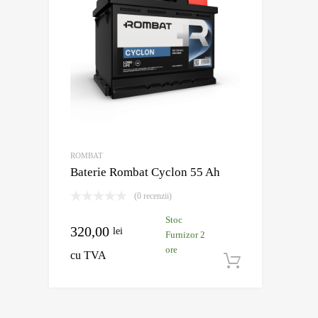
ROMBAT
Baterie Rombat Cyclon 55 Ah
(0 recenzii)
Stoc
320,00
lei
Furnizor 2
ore
cu TVA
Adaugă în