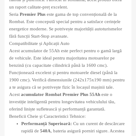
un raport calitate-preț excelent.
Seria
Premier Plus
este gama de top convențională de la
Rombat. Este concepută special pentru a satisface cerințele
energetice moderne. Se potrivește majorității autoturismelor
fără funcții Start-Stop avansate.
Compatibilitate și Aplicații Auto
Acest acumulator de 55Ah este perfect pentru o gamă largă
de vehicule. Este ideal pentru majoritatea motoarelor pe
benzină (cu capacitate cilindrică până la 1600 cmc).
Funcționează excelent și pentru motoarele diesel (până la
1900 cmc). Verifică dimensiunile (242x175x190 mm) pentru
a te asigura că se potrivește fizic în locașul mașinii tale.
Acest
acumulator Rombat Premier Plus 55Ah
este o
investiție inteligentă pentru longevitatea vehiculului tău,
oferind liniște sufletească și performanță garantată.
Beneficii Cheie și Caracteristici Tehnice:
Performanță Superioară:
Cu un curent de descărcare
rapidă de
540A
, bateria asigură porniri sigure. Acestea