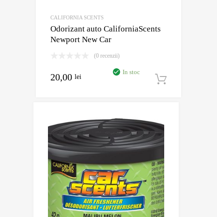
CALIFORNIA SCENTS
Odorizant auto CaliforniaScents
Newport New Car
(0 recenzii)
In stoc
20,00
lei
Adaugă în