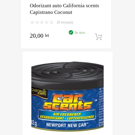
Odorizant auto California scents
Capistrano Coconut
(0 recenzii)
In stoc
20,00
lei
Adaugă în