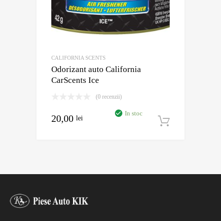
CALIFORNIA SCENTS
Odorizant auto California
CarScents Ice
(0 recenzii)
In stoc
20,00
lei
Adaugă în