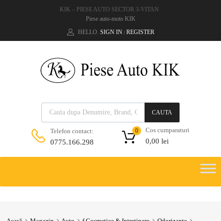
KIK – PIESE AUTO SECTOR 3-VITAN
Piese auto-moto KIK
HELLO.
SIGN IN
REGISTER
|
CAUTA
Cos cumparaturi
Telefon contact:
0
0,00
lei
0775.166.298
Acasă
Magazin
Auto
f.Cosmetice & Intretinere
Odorizante