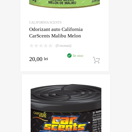
CALIFORNIA SCENTS
Odorizant auto California
CarScents Malibu Melon
(0 recenzii)
In stoc
20,00
lei
Adaugă în