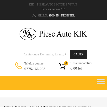
KIK – PIESE AUTO SECTOR 3-VITAN
Piese auto-moto KIK
HELLO.
SIGN IN
REGISTER
|
CAUTA
Cos cumparaturi
Telefon contact:
0
0,00
lei
0775.166.298
Acasă
Magazin
Scule & Echipamente de protectie
Salopete