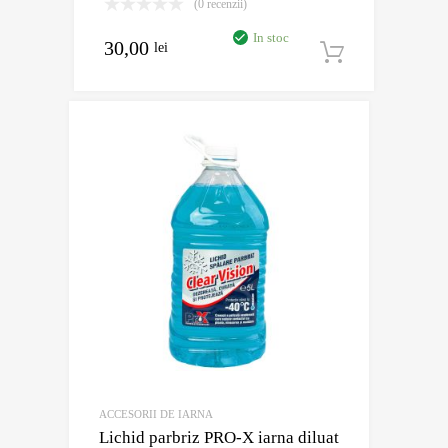
(0 recenzii)
In stoc
30,00
lei
Adaugă în
ACCESORII DE IARNA
Lichid parbriz PRO-X iarna diluat