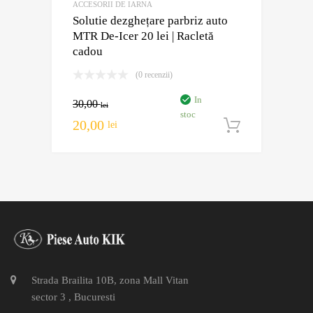
ACCESORII DE IARNA
Solutie dezghețare parbriz auto
MTR De-Icer 20 lei | Racletă
cadou
(0 recenzii)
In
30,00
lei
stoc
20,00
lei
Adaugă în
Strada Brailita 10B, zona Mall Vitan
sector 3 , Bucuresti