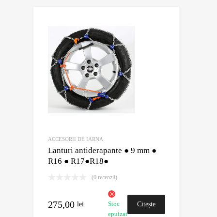
ACCESORII DE IARNA
Lanturi antiderapante ● 9 mm ●
R16 ● R17●R18●
(0 recenzii)
275,00
lei
Citește
Stoc
epuizat