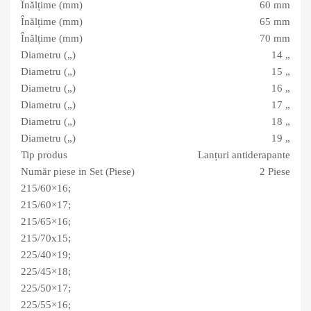
Înălțime (mm)
60 mm
Înălțime (mm)
65 mm
Înălțime (mm)
70 mm
Diametru („)
14 „
Diametru („)
15 „
Diametru („)
16 „
Diametru („)
17 „
Diametru („)
18 „
Diametru („)
19 „
Tip produs
Lanțuri antiderapante
Număr piese in Set (Piese)
2 Piese
215/60×16;
215/60×17;
215/65×16;
215/7
0x15;
225/40×19;
225/45×18;
225/50×17;
225/55×16;