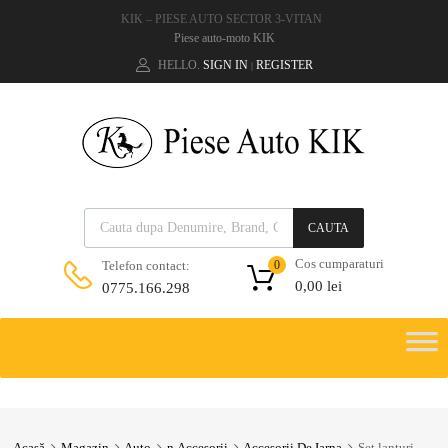
KIK – PIESE AUTO SECTOR 3-VITAN
Piese auto-moto KIK
HELLO.
SIGN IN
REGISTER
|
CAUTA
Cos cumparaturi
Telefon contact:
0
0,00
lei
0775.166.298
Acasă
Magazin
Auto
n.Accesorii
Accesorii De Iarna
Set lanturi