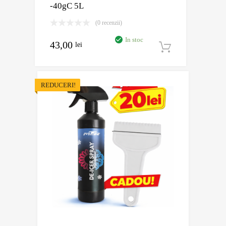
-40gC 5L
(0 recenzii)
In stoc
43,00
lei
Adaugă în
REDUCERI!