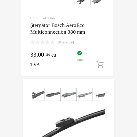
C.STERGATOARE
Ștergător Bosch AeroEco
Multiconnection 380 mm
(0 recenzii)
In
33,00
lei
cu
stoc
TVA
Adaugă în