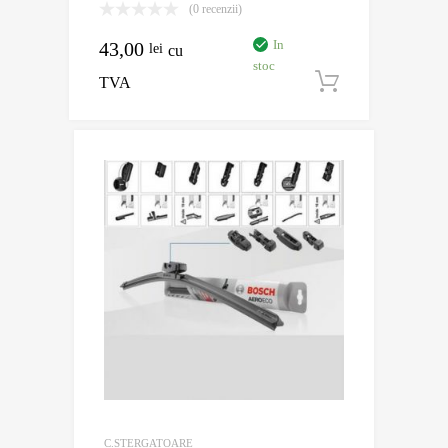
(0 recenzii)
In
43,00
lei
cu
stoc
TVA
Adaugă în
C.STERGATOARE