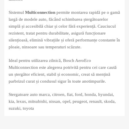
Sistemul
Multiconnection
permite montarea rapidă pe o gamă
largă de modele auto, făcând schimbarea ștergătoarelor
simplă și accesibilă chiar și celor fără experiență. Cauciucul
rezistent, tratat pentru durabilitate, asigură funcționare
silențioasă, elimină vibrațiile și oferă performanțe constante în
ploaie, ninsoare sau temperaturi scăzute.
Ideal pentru utilizarea zilnică, Bosch AeroEco
Multiconnection este alegerea potrivită pentru cei care caută
un ștergător eficient, stabil și economic, creat să mențină
parbrizul curat și condusul sigur în toate anotimpurile.
Stergatoare auto marca, citroen, fiat, ford, honda, hyundai,
kia, lexus, mitsubishi, nissan, opel, peugeot, renault, skoda,
suzuki, toyota