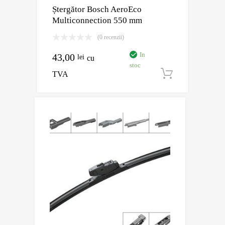
Ștergător Bosch AeroEco
Multiconnection 550 mm
(0 recenzii)
In
43,00
lei
cu
stoc
TVA
Adaugă în