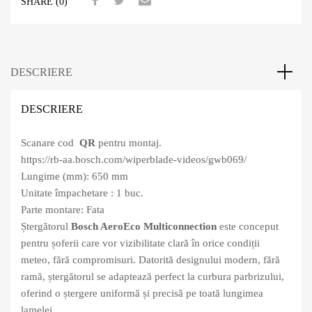
SHARE (0)
DESCRIERE
DESCRIERE
Scanare cod
QR
pentru montaj.
https://rb-aa.bosch.com/wiperblade-videos/gwb069/
Lungime (mm): 650 mm
Unitate împachetare : 1 buc.
Parte montare: Fata
Ștergătorul
Bosch AeroEco Multiconnection
este conceput
pentru șoferii care vor vizibilitate clară în orice condiții
meteo, fără compromisuri. Datorită designului modern, fără
ramă, ștergătorul se adaptează perfect la curbura parbrizului,
oferind o ștergere uniformă și precisă pe toată lungimea
lamelei.