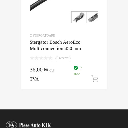
C.STERGATOARE
Ștergător Bosch AeroEco
Multiconnection 450 mm
(0 recenzii)
In
36,00
lei
cu
stoc
TVA
Adaugă în