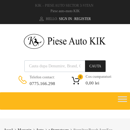
KIK – PIESE AUTO SECTOR 3-VITAN
Piese auto-moto KIK
HELLO.
SIGN IN
REGISTER
|
CAUTA
Cos cumparaturi
Telefon contact:
0
0,00
lei
0775.166.298
Acasă
Magazin
Auto
c.Stergatoare
Ștergător Bosch AeroEco