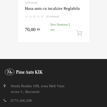
INTERIOR
Husa auto cu incalzire Reglabila
(0 recenzii)
Stoc Furnizor 2
70,00
lei
ore
Adaugă în
Strada Brailita 10B, zona Mall Vitan
sector 3 , Bucuresti
0775.166.298