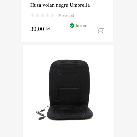
Husa volan negru Umbrella
(0 recenzii)
In stoc
30,00
lei
Adaugă în