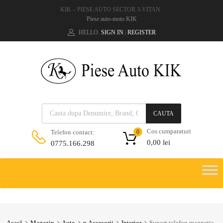
KIK – PIESE AUTO SECTOR 3-VITAN
Piese auto-moto KIK
HELLO.
SIGN IN
REGISTER
|
CAUTA
Cos cumparaturi
Telefon contact:
0
0,00
lei
0775.166.298
Acasă
Magazin
Auto
n.Accesorii
Interior
Suport telefon magnetic