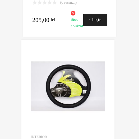
(0 recenzii)
205,00
lei
Citește
Stoc
epuizat
mai
mult
INTERIOR