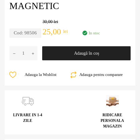
MAGNETIC
30,00
lei
25,00
lei
Cod:
98506
In stoc
Adaugă în coș
Adauga la Wishlist
Adauga pentru comparare
LIVRARE IN 1-4
RIDICARE
ZILE
PERSONALA
MAGAZIN