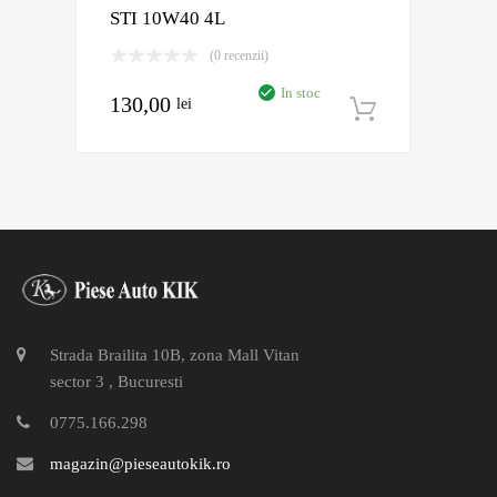
STI 10W40 4L
(0 recenzii)
In stoc
130,00
lei
Adaugă în
Strada Brailita 10B, zona Mall Vitan
sector 3 , Bucuresti
0775.166.298
magazin@pieseautokik.ro