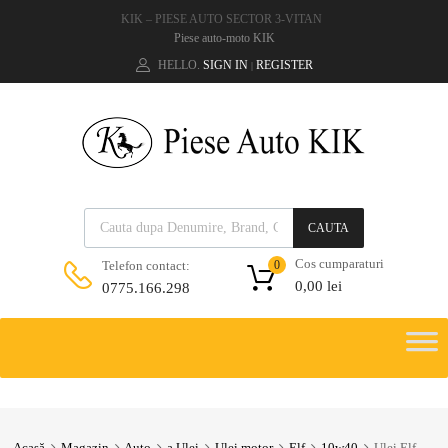
KIK – PIESE AUTO SECTOR 3-VITAN
Piese auto-moto KIK
HELLO.
SIGN IN
REGISTER
|
CAUTA
Cos cumparaturi
Telefon contact:
0
0,00
lei
0775.166.298
Acasă
Magazin
Auto
a.Ulei
Ulei motor
Elf
10w40
Ulei Elf