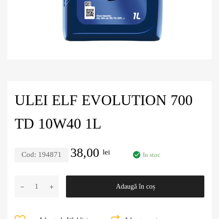
ULEI ELF EVOLUTION 700
TD 10W40 1L
38,00
lei
Cod:
194871
In stoc
Adaugă în coș