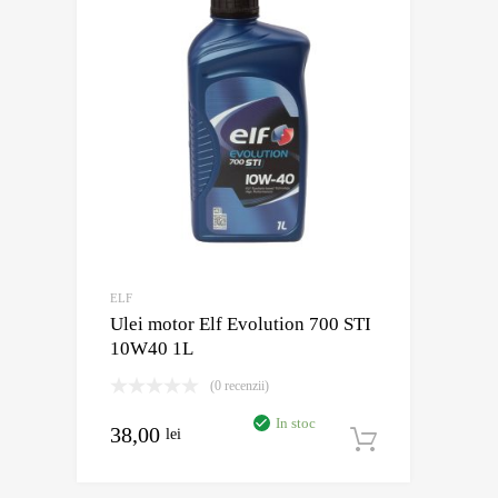
ELF
Ulei motor Elf Evolution 700 STI
10W40 1L
(0 recenzii)
In stoc
38,00
lei
Adaugă în