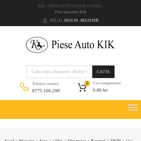
KIK – PIESE AUTO SECTOR 3-VITAN
Piese auto-moto KIK
HELLO.
SIGN IN
REGISTER
|
CAUTA
Cos cumparaturi
Telefon contact:
0
0,00
lei
0775.166.298
Acasă
Magazin
Auto
a.Ulei
Ulei motor
Ravenol
5W30
Ulei