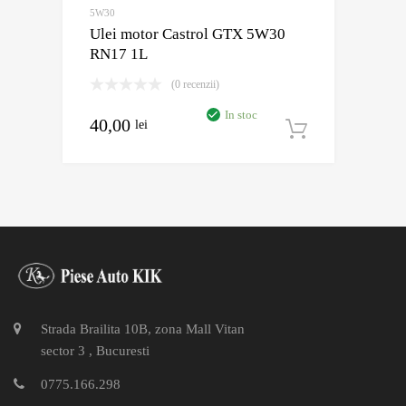
5W30
Ulei motor Castrol GTX 5W30
RN17 1L
(0 recenzii)
In stoc
40,00
lei
Adaugă în
Strada Brailita 10B, zona Mall Vitan
sector 3 , Bucuresti
0775.166.298