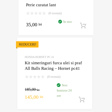
Perie curatat lant
(0 recenzii)
In stoc
35,00
lei
Adaugă în
REDUCERI!
HONDA HORNET PC 41
Kit simeringuri furca ulei si praf
All Balls Racing – Hornet pc41
(0 recenzii)
Stoc
185,00
lei
furnizor 24
ore
145,00
lei
Adaugă în