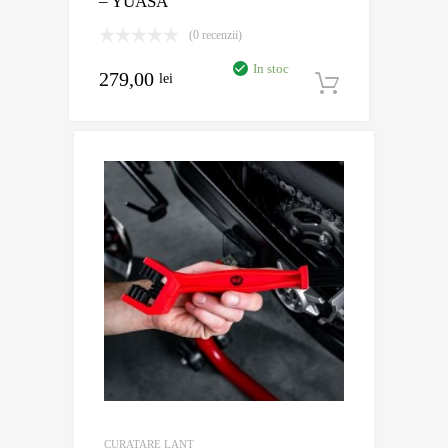
– YUASA
(0 recenzii)
In stoc
279,00
lei
Adaugă în
CURATARE LANT