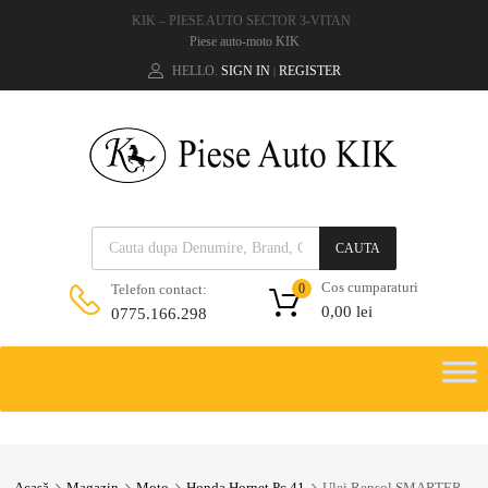
KIK – PIESE AUTO SECTOR 3-VITAN
Piese auto-moto KIK
HELLO.
SIGN IN
REGISTER
|
CAUTA
Cos cumparaturi
Telefon contact:
0
0,00
lei
0775.166.298
Acasă
Magazin
Moto
Honda Hornet Pc 41
Ulei Repsol SMARTER