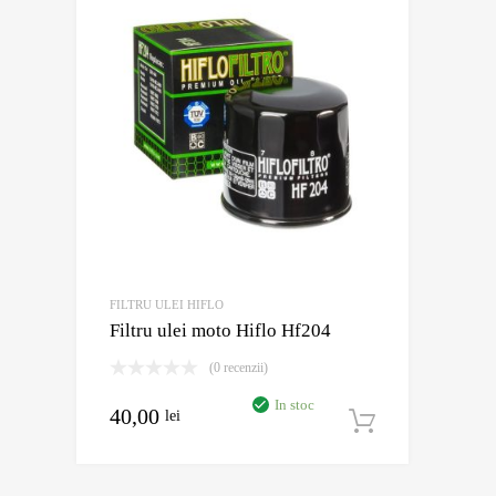
FILTRU ULEI HIFLO
Filtru ulei moto Hiflo Hf204
(0 recenzii)
In stoc
40,00
lei
Adaugă în