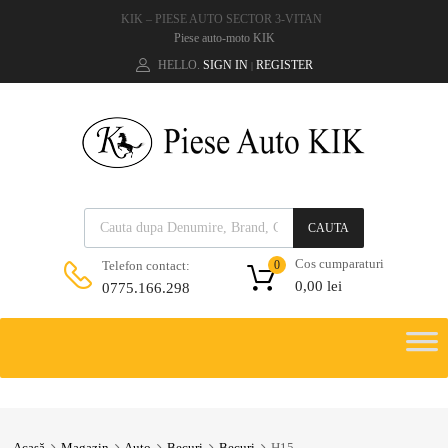
KIK – PIESE AUTO SECTOR 3-VITAN
Piese auto-moto KIK
HELLO.
SIGN IN
REGISTER
|
CAUTA
Cos cumparaturi
Telefon contact:
0
0,00
lei
0775.166.298
Acasă
Magazin
Auto
Becuri
Becuri
H15