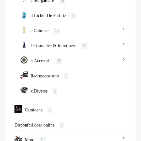
c.Stergatoare
10
d.Lichid De Parbriz
4
e.Chimice
24
f.Cosmetice & Intretinere
20
n.Accesorii
35
Redresoare auto
1
x.Diverse
3
Camioane
1
Disponibil doar online
1
Moto
79