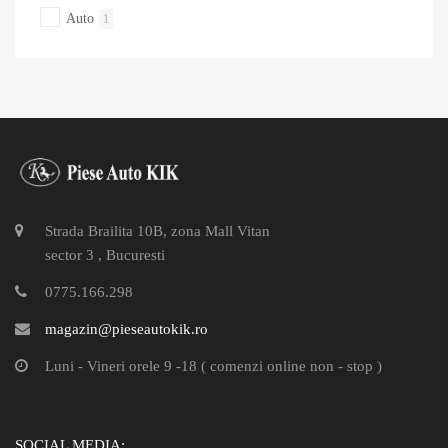
Auto
1
Strada Brailita 10B, zona Mall Vitan
sector 3 , Bucuresti
0775.166.298
magazin@pieseautokik.ro
Luni - Vineri orele 9 -18 ( comenzi online non - stop )
SOCIAL MEDIA: