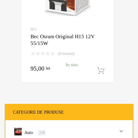
H15
Bec Osram Original H15 12V
55/15W
(0 recenzii)
In stoc
95,00
lei
Adaugă în
CATEGORII DE PRODUSE
Auto
239