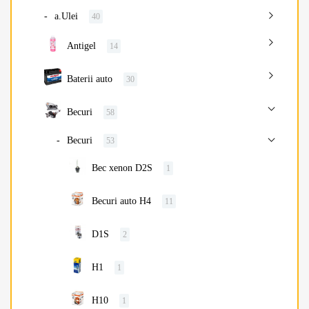
a.Ulei
40
Antigel
14
Baterii auto
30
Becuri
58
Becuri
53
Bec xenon D2S
1
Becuri auto H4
11
D1S
2
H1
1
H10
1