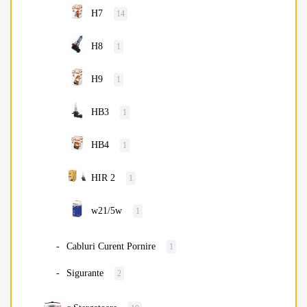
H7
14
H8
1
H9
1
HB3
1
HB4
1
HIR 2
1
w21/5w
1
Cabluri Curent Pornire
1
Sigurante
2