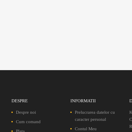
DESPRE
INFORMATII
Despre noi
Prelucrarea datelor cu
K
caracter personal
C
Cum comand
R
Contul Meu
Plata