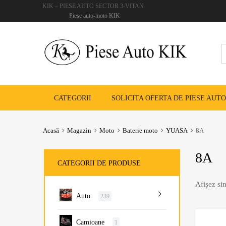
KIK – PIESE AUTO SECTOR 3-VITAN
Piese auto-moto KIK
CATEGORII
SOLICITA OFERTA DE PIESE AUTO
Acasă
Magazin
Moto
Baterie moto
YUASA
8A
8A
CATEGORII DE PRODUSE
Afișez sin
Auto
239
Camioane
1