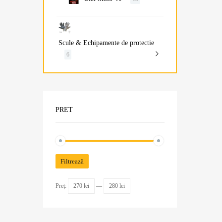
Scule & Echipamente de protectie
6
PRET
Filtrează
Preț:
270 lei
—
280 lei