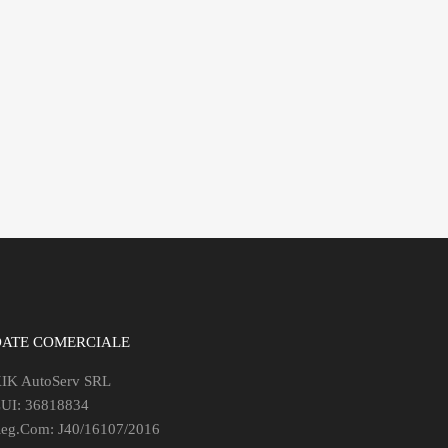
DATE COMERCIALE
IK AutoServ SRL
UI: 36818834
eg.Com: J40/16107/2016