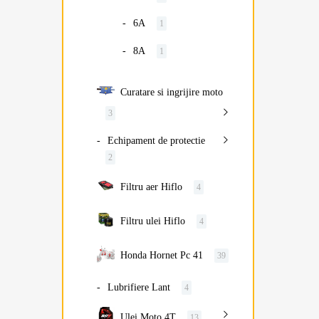
6A
1
8A
1
Curatare si ingrijire moto
3
Echipament de protectie
2
Filtru aer Hiflo
4
Filtru ulei Hiflo
4
Honda Hornet Pc 41
39
Lubrifiere Lant
4
Ulei Moto 4T
13