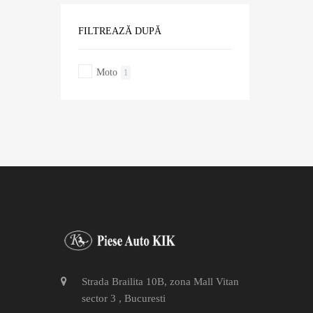
FILTREAZĂ DUPĂ
Moto
1
Strada Brailita 10B, zona Mall Vitan
sector 3 , Bucuresti