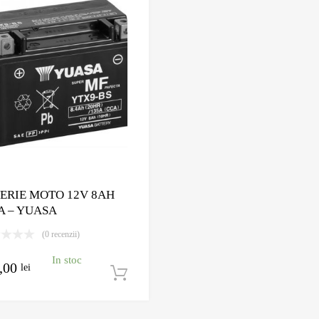
Adauga la Wishlist
Adauga pentru comparare
ERIE MOTO 12V 8AH
A – YUASA
(0 recenzii)
In stoc
,00
lei
Adaugă în coș