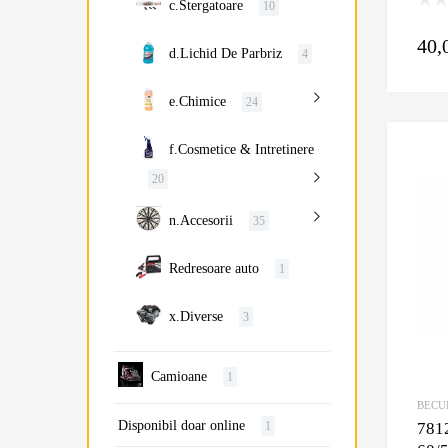
c.Stergatoare
10
40,
d.Lichid De Parbriz
4
e.Chimice
24
f.Cosmetice & Intretinere
20
n.Accesorii
35
Redresoare auto
1
x.Diverse
3
Camioane
1
BECU
Disponibil doar online
1
781