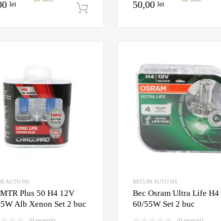
00
50,00
lei
lei
Adaugă în coș
Adauga la Wishlist
Adauga pentru comparare
RI AUTO H4
BECURI AUTO H4
 MTR Plus 50 H4 12V
Bec Osram Ultra Life H4
55W Alb Xenon Set 2 buc
60/55W Set 2 buc
(0 recenzii)
(0 recenzii)