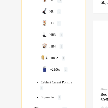
H7
14
60,
H8
1
H9
1
HB3
1
HB4
1
HIR 2
1
w21/5w
1
Cabluri Curent Pornire
1
BECU
Bec
Sigurante
2
60/