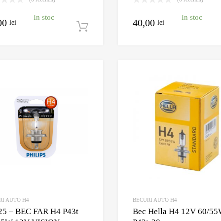
In stoc
In stoc
00
40,00
lei
lei
Adaugă în coș
Adauga la Wishlist
Adauga pentru comparare
RI AUTO H4
BECURI AUTO H4
25 – BEC FAR H4 P43t
Bec Hella H4 12V 60/5