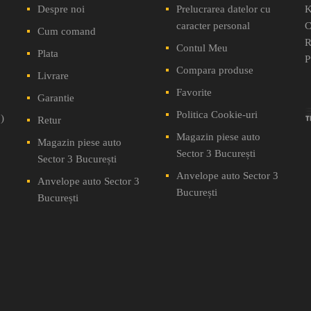
Despre noi
Prelucrarea datelor cu
K
caracter personal
C
Cum comand
R
Contul Meu
Plata
P
Compara produse
Livrare
Favorite
Garantie
Politica Cookie-uri
)
Retur
Magazin piese auto
Magazin piese auto
Sector 3 București
Sector 3 București
Anvelope auto Sector 3
Anvelope auto Sector 3
București
București