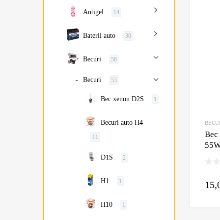
Antigel
14
Baterii auto
30
Becuri
58
Becuri
53
Bec xenon D2S
1
Becuri auto H4
BECU
Bec
11
55
D1S
2
H1
1
15,
H10
1