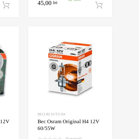
45,00
lei
Adaugă în coș
Adaugă în c
Adauga la Wishlist
Adauga la Wishlis
Adauga pentru comparare
Adauga pentru compar
BECURI AUTO H4
 12V
Bec Osram Original H4 12V
60/55W
(0 recenzii)