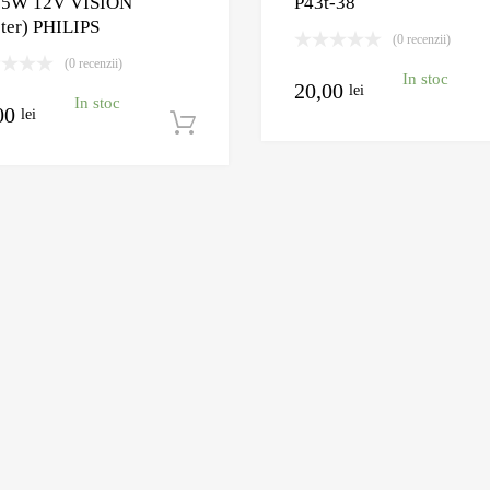
55W 12V VISION
P43t-38
ster) PHILIPS
(0 recenzii)
(0 recenzii)
In stoc
20,00
lei
In stoc
00
lei
Adaugă în coș