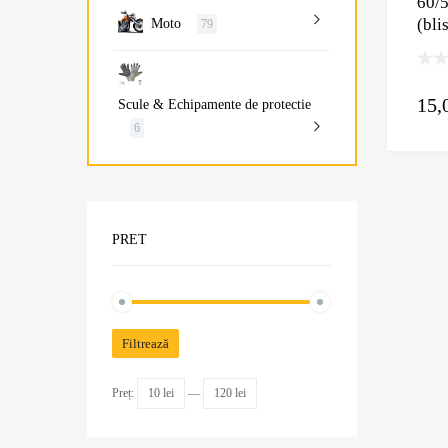
60/
(bli
Moto
79
15,
Scule & Echipamente de protectie
6
PRET
Filtrează
Preț:
10 lei
—
120 lei