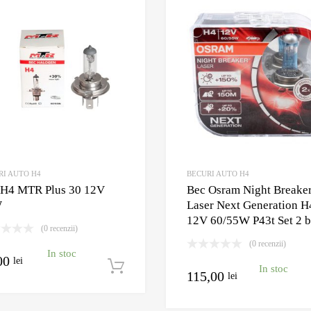
Adauga la Wishlist
Adauga pentru comparare
RI AUTO H4
BECURI AUTO H4
 H4 MTR Plus 30 12V
Bec Osram Night Breake
W
Laser Next Generation H
12V 60/55W P43t Set 2 
(0 recenzii)
(0 recenzii)
In stoc
00
lei
Adaugă în coș
In stoc
115,00
lei