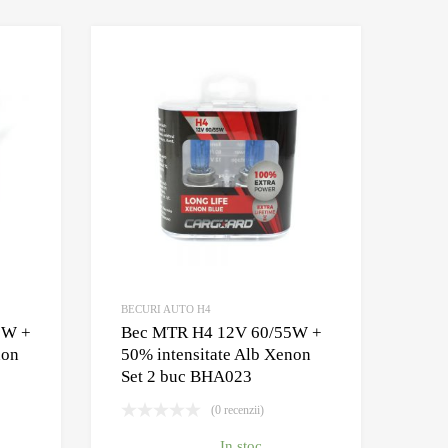
Adauga la Wishlist
Adauga la Wishlis
Adauga pentru comparare
Adauga pentru compar
BECURI AUTO H4
0W +
Bec MTR H4 12V 60/55W +
non
50% intensitate Alb Xenon
Set 2 buc BHA023
(0 recenzii)
In stoc