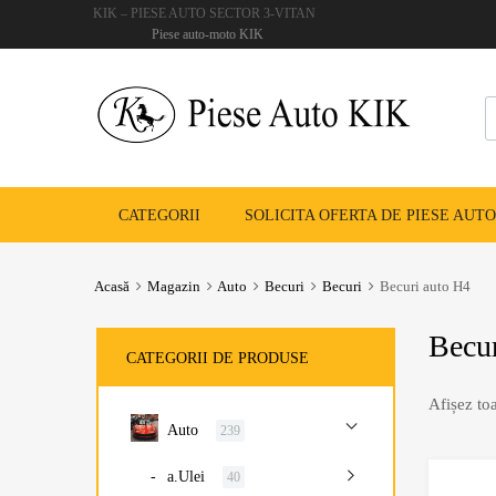
KIK – PIESE AUTO SECTOR 3-VITAN
Piese auto-moto KIK
CATEGORII
SOLICITA OFERTA DE PIESE AUTO
Acasă
Magazin
Auto
Becuri
Becuri
Becuri auto H4
Becur
CATEGORII DE PRODUSE
Afișez toa
Auto
239
a.Ulei
40