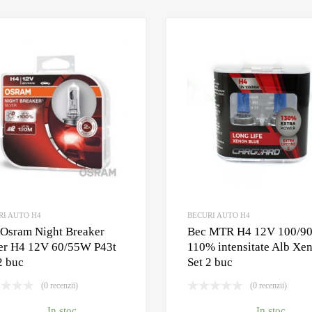
Adauga la Wishlist
Adauga pentru comparare
RI AUTO H4
BECURI AUTO H4
 Osram Night Breaker
Bec MTR H4 12V 100/9
ver H4 12V 60/55W P43t
110% intensitate Alb Xe
2 buc
Set 2 buc
(0 recenzii)
(0 recenzii)
In stoc
In stoc