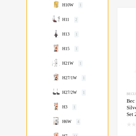
H10W
1
H11
2
H13
1
H15
1
H21W
1
H27/1W
1
H27/2W
1
BECU
Bec
Sil
H3
1
Set 
H6W
4