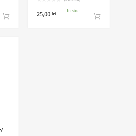
In stoc
25,00
lei
Adaugă în coș
Adaugă în c
Adauga la Wishlist
Adauga pentru comparare
5W