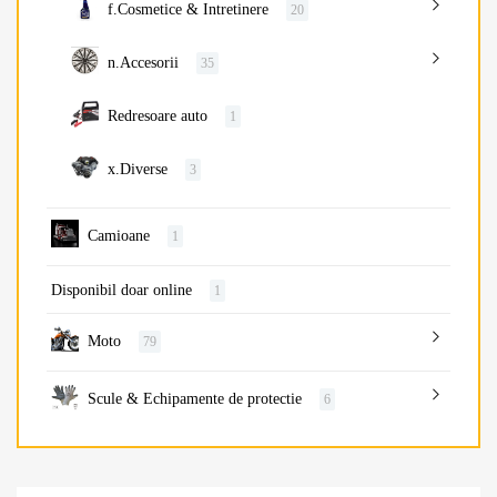
f.Cosmetice & Intretinere
20
n.Accesorii
35
Redresoare auto
1
x.Diverse
3
Camioane
1
Disponibil doar online
1
Moto
79
Scule & Echipamente de protectie
6