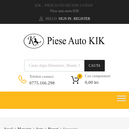
KIK – PIESE AUTO SECTOR 3-VITAN
Piese auto-moto KIK
HELLO.
SIGN IN
REGISTER
|
CAUTA
Cos cumparaturi
Telefon contact:
0
0,00
lei
0775.166.298
Acasă
Magazin
Auto
Becuri
Sigurante