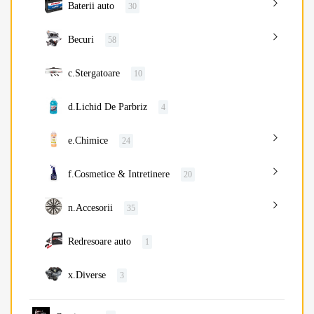
Baterii auto
30
Becuri
58
c.Stergatoare
10
d.Lichid De Parbriz
4
e.Chimice
24
f.Cosmetice & Intretinere
20
n.Accesorii
35
Redresoare auto
1
x.Diverse
3