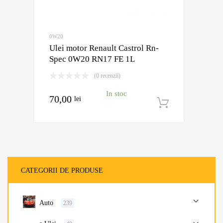
0W20
Ulei motor Renault Castrol Rn-
Spec 0W20 RN17 FE 1L
(0 recenzii)
In stoc
70,00
lei
Adaugă în
CATEGORII DE PRODUSE
Auto
239