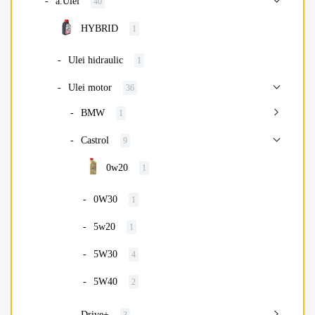
a.Ulei
40
HYBRID
1
Ulei hidraulic
1
Ulei motor
36
BMW
1
Castrol
9
0w20
1
0W30
1
5w20
1
5W30
4
5W40
2
Drive+
3