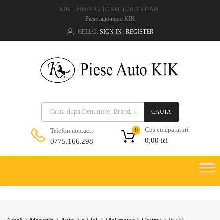
KIK – PIESE AUTO SECTOR 3-VITAN
Piese auto-moto KIK
HELLO.
SIGN IN
REGISTER
|
CAUTA
Cos cumparaturi
Telefon contact:
0
0,00
lei
0775.166.298
Acasă
Magazin
Auto
a.Ulei
Ulei motor
Castrol
0w20