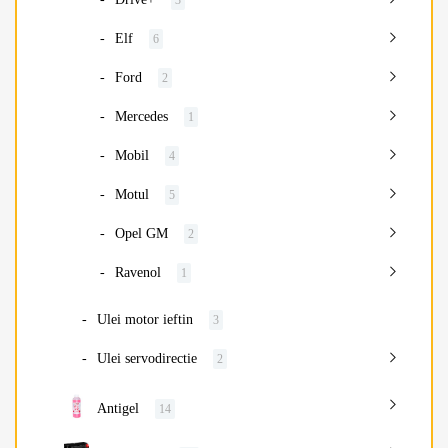
Elf
6
Ford
2
Mercedes
1
Mobil
4
Motul
5
Opel GM
2
Ravenol
1
Ulei motor ieftin
3
Ulei servodirectie
2
Antigel
14