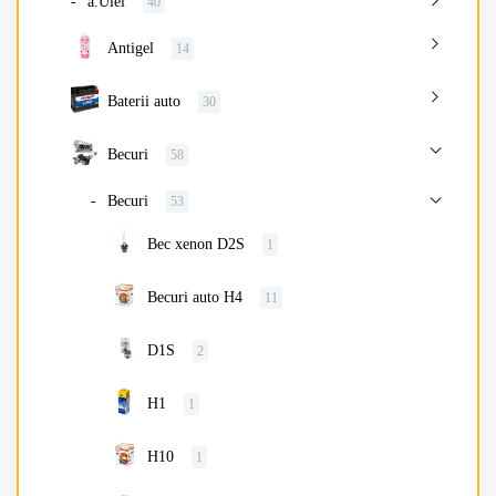
a.Ulei
40
Antigel
14
Baterii auto
30
Becuri
58
Becuri
53
Bec xenon D2S
1
Becuri auto H4
11
D1S
2
H1
1
H10
1