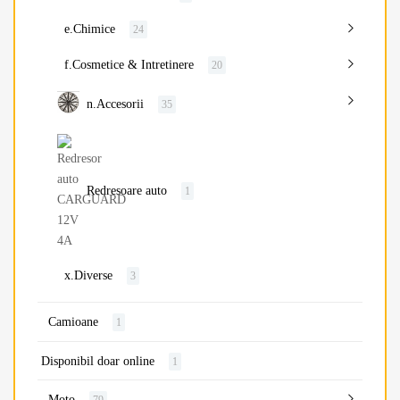
e.Chimice
24
f.Cosmetice & Intretinere
20
n.Accesorii
35
Redresoare auto
1
x.Diverse
3
Camioane
1
Disponibil doar online
1
Moto