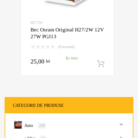
H27/2W
Bec Osram Original H27/2W 12V
27W PGJ13
(0 recenzii)
In stoc
25,00
lei
Adaugă în
CATEGORII DE PRODUSE
Auto
239