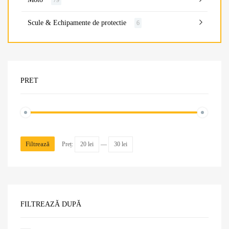
79
Scule & Echipamente de protectie
6
PRET
Filtrează
Preț:
20 lei
—
30 lei
FILTREAZĂ DUPĂ