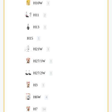
H10W
1
H11
2
H13
1
H15
1
H21W
1
H27/1W
1
H27/2W
1
H3
1
H6W
4
H7
14