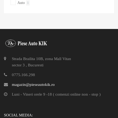
Auto
1
Strada Brailita 10B, zona Mall Vitan
sector 3 , Bucuresti
0775.166.298
magazin@pieseautokik.ro
Luni - Vineri orele 9 -18 ( comenzi online non - stop )
SOCIAL MEDIA: