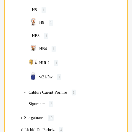
H8
1
H9
1
HB3
1
HB4
1
HIR 2
1
w21/5w
1
Cabluri Curent Pornire
1
Sigurante
2
c.Stergatoare
10
d.Lichid De Parbriz
4