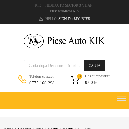
KIK – PIESE AUTO SECTOR 3-VITAN
Piese auto-moto KIK
HELLO.
SIGN IN
REGISTER
|
CAUTA
Cos cumparaturi
Telefon contact:
0
0,00
lei
0775.166.298
Acasă
Magazin
Auto
Becuri
Becuri
H27/2W