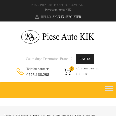
KIK – PIESE AUTO SECTOR 3-VITAN
Piese auto-moto KIK
HELLO.
SIGN IN
REGISTER
|
CAUTA
Cos cumparaturi
Telefon contact:
0
0,00
lei
0775.166.298
Acasă
Magazin
Auto
a.Ulei
Ulei motor
Ford
10w40