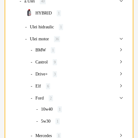
a.Ulei
40
HYBRID
1
Ulei hidraulic
1
Ulei motor
36
BMW
1
Castrol
9
Drive+
3
Elf
6
Ford
2
10w40
1
5w30
1
Mercedes
1