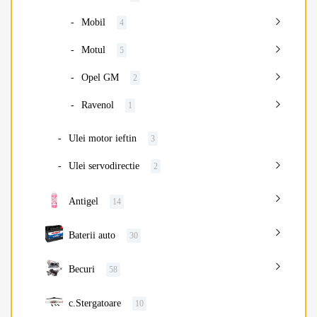
Mobil
4
Motul
5
Opel GM
2
Ravenol
1
Ulei motor ieftin
3
Ulei servodirectie
2
Antigel
14
Baterii auto
30
Becuri
58
c.Stergatoare
10