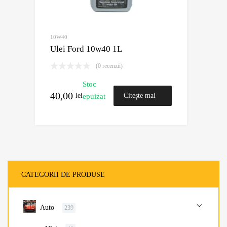
10W40
Ulei Ford 10w40 1L
(0 recenzii)
Stoc
40,00
lei
Citește mai
epuizat
mult
CATEGORII DE PRODUSE
Auto
239