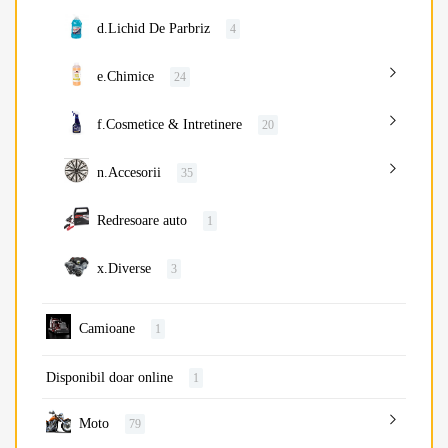
d.Lichid De Parbriz
4
e.Chimice
24
f.Cosmetice & Intretinere
20
n.Accesorii
35
Redresoare auto
1
x.Diverse
3
Camioane
1
Disponibil doar online
1
Moto
79