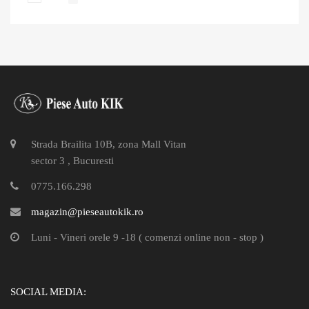
Strada Brailita 10B, zona Mall Vitan
sector 3 , Bucuresti
0775.166.298
magazin@pieseautokik.ro
Luni - Vineri orele 9 -18 ( comenzi online non - stop )
SOCIAL MEDIA: