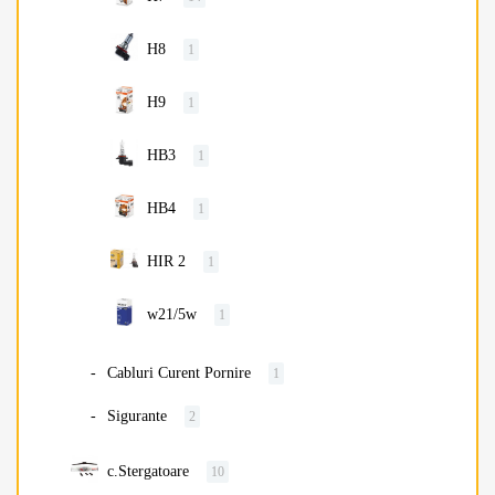
H8
1
H9
1
HB3
1
HB4
1
HIR 2
1
w21/5w
1
Cabluri Curent Pornire
1
Sigurante
2
c.Stergatoare
10