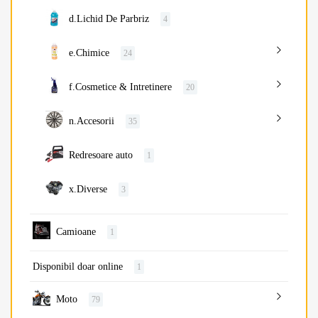
d.Lichid De Parbriz
4
e.Chimice
24
f.Cosmetice & Intretinere
20
n.Accesorii
35
Redresoare auto
1
x.Diverse
3
Camioane
1
Disponibil doar online
1
Moto
79