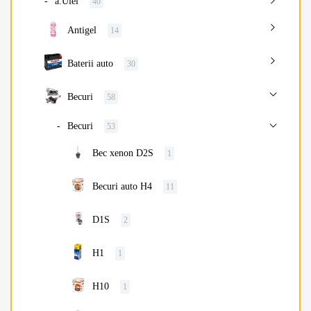
a.Ulei
40
Antigel
14
Baterii auto
30
Becuri
58
Becuri
53
Bec xenon D2S
1
Becuri auto H4
11
D1S
2
H1
1
H10
1