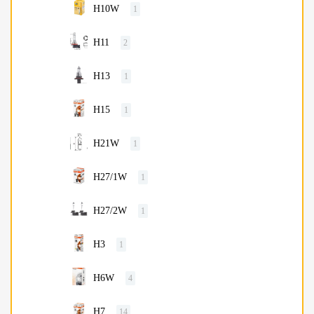
H10W
1
H11
2
H13
1
H15
1
H21W
1
H27/1W
1
H27/2W
1
H3
1
H6W
4
H7
14