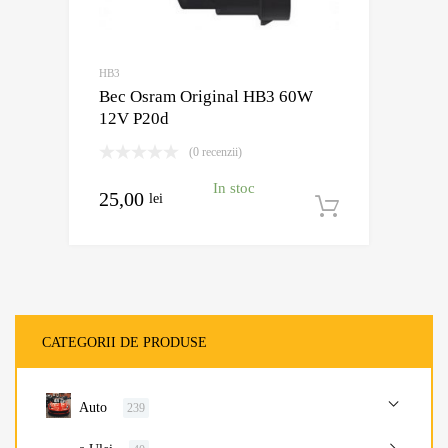
HB3
Bec Osram Original HB3 60W
12V P20d
(0 recenzii)
In stoc
25,00
lei
Adaugă în
CATEGORII DE PRODUSE
Auto
239