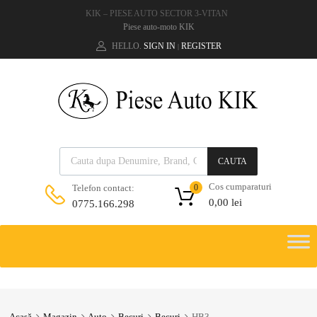
KIK – PIESE AUTO SECTOR 3-VITAN
Piese auto-moto KIK
HELLO.
SIGN IN
REGISTER
|
CAUTA
Cos cumparaturi
Telefon contact:
0
0,00
lei
0775.166.298
Acasă
Magazin
Auto
Becuri
Becuri
HB3