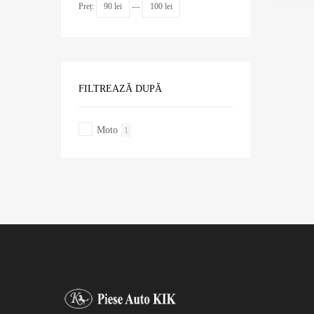
Preț:
90 lei
—
100 lei
FILTREAZĂ DUPĂ
Moto
1