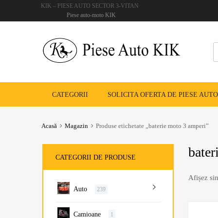
KIK – PIESE AUTO SECTOR 3-VITAN
Piese auto-moto KIK
CATEGORII
SOLICITA OFERTA DE PIESE AUTO
Acasă
Magazin
Produse etichetate „baterie moto 3 amperi”
bater
CATEGORII DE PRODUSE
Afișez sin
Auto
239
Camioane
1