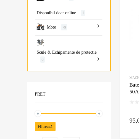
Disponibil doar online
1
Moto
79
Scule & Echipamente de protectie
6
MAC
Bat
50A
PRET
95,
Filtrează