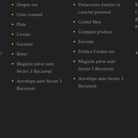
Despre noi
Prelucrarea datelor cu
K
caracter personal
C
Cum comand
R
Contul Meu
Plata
P
Compara produse
Livrare
Favorite
Garantie
Politica Cookie-uri
)
Retur
Magazin piese auto
Magazin piese auto
Sector 3 București
Sector 3 București
Anvelope auto Sector 3
Anvelope auto Sector 3
București
București