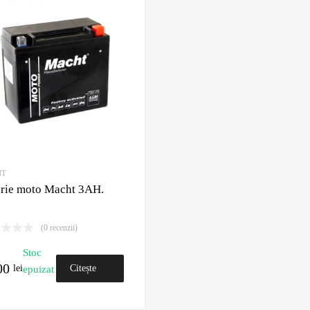
Adauga la Wishlist
Adauga pentru comparare
HT
erie moto Macht 3AH.
(0 recenzii)
Stoc
00
lei
Citește
epuizat
mai mult