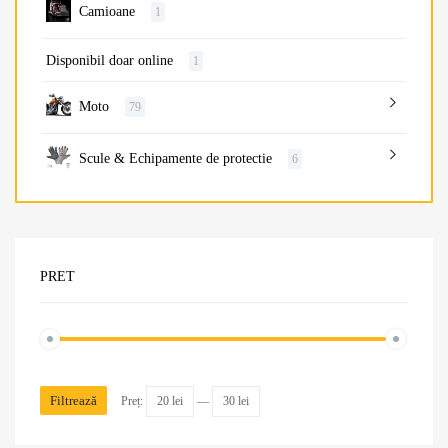
Camioane
1
Disponibil doar online
1
Moto
79
Scule & Echipamente de protectie
6
PRET
Filtrează
Preț:
20 lei
—
30 lei