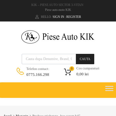
KIK – PIESE AUTO SECTOR 3-VITAN
Piese auto-moto KIK
HELLO.
SIGN IN
REGISTER
|
CAUTA
Cos cumparaturi
Telefon contact:
0
0,00
lei
0775.166.298
Acasă
Magazin
Produse etichetate „bec osram h4”