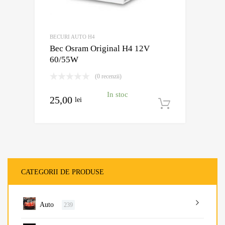
BECURI AUTO H4
Bec Osram Original H4 12V
60/55W
(0 recenzii)
In stoc
25,00
lei
Adaugă în
CATEGORII DE PRODUSE
Auto
239