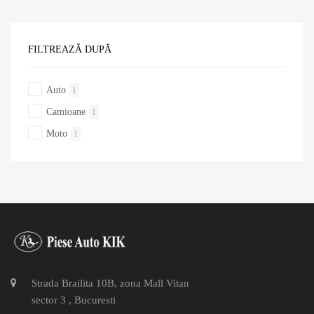
FILTREAZĂ DUPĂ
Auto
1
Camioane
1
Moto
1
Strada Brailita 10B, zona Mall Vitan
sector 3 , Bucuresti